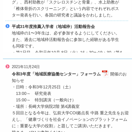
グ」、西村助教が「スクレロスチンと骨量」、水上助教が
「椎体骨折のスクリーニング」という内容でそれぞれポス
ター発表を行い、各国の研究者と議論をかわしました。
平成31年度推薦入学者（地域枠）活動報告会
地域枠の1〜3年生は、必ず参加するようにしてください。
また、過去に地域枠活動報告会に参加した経験がある学生
も同様です。
・第1日目…令和元年10月 8日（火）16：30〜19：30（第4
講義室）
・第2日目…令和元年10月15日（火）16：30〜19：10（第
2021年11月24日
4講義室）
令和3年度「地域医療協働センター」フォーラム
開催のお
知らせ
・日時：令和3年12月25日（土）
13:00～ 研究発表
15:00～ 特別講演（一般向け）
・場所：長崎大学病院2階 第4講義室
５回目となる今年は、弘前大学COI拠点長 中路 重之先生をお迎
えし、「健康づくりを社会イノベーションのプラットフォーム
に：重要な大学の役割」と題してご講演いただきます。