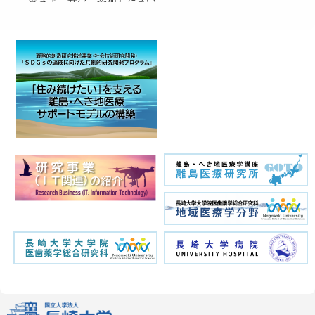
皆さま、ぜひご参加ください。
※マスク着用その他、感染予防対策の御協力をお願い申し上げ
ます。
2020年12月08日
「地域医療協働センター」フォーラム
開催のお知らせ
・日時：令和2年12月19日（土）
13:00～ 一般講演（主に関係者のみ）対面講演
14:30～ 特別講演（一般向け）ライブ配信講演 会場内のみ
・場所：長崎大学病院 第4講義室
※マスク着用その他、感染予防対策の御協力をお願い申し上げ
ます。
この度、令和２年度九州総合通信局「情報通信月間表彰」を受
賞しました。
長崎大学が、離島での医療推進のためビッグデータを活用した
調剤情報共有システムを長崎県五島市で構築・運用するにあた
り、幅広い支援を行うなど、情報通信による医療分野の高度化
に多大な貢献をしたことが評価され受賞しました。
総務省報道：
https://www.soumu.go.jp/soutsu/kyushu/press/190529-1-
0_.html